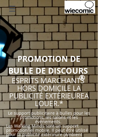
PROMOTION DE
BULLE DE DISCOURS
​.
®
ESPRITS MARCHANTS
HORS DOMICILE
LA
PUBLICITÉ EXTÉRIEURE
A
LOUER.
*
Le support publicitaire à bulles pour les
promotions, les salons et les
événements.
Les Walking Minds sont un support
promotionnel mobile. Il peut être utilisé
pour la publicité extérieure (Ambient